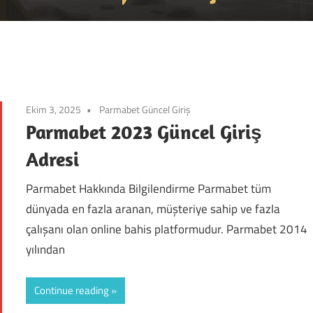
Ekim 3, 2025
Parmabet Güncel Giriş
Parmabet 2023 Güncel Giriş
Adresi
Parmabet Hakkında Bilgilendirme Parmabet tüm
dünyada en fazla aranan, müşteriye sahip ve fazla
çalışanı olan online bahis platformudur. Parmabet 2014
yılından
Continue reading