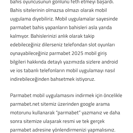
bahis oyuncusunun gönlünü feth etmeyi başardı.
Bahis sitelerinin olmazsa olmazı olarak mobil
uygulama diyebiliriz. Mobil uygulamalar sayesinde
parmabet bahis yapanların bahisleri asla yarıda
kalmıyor. Bahislerinizi anlık olarak takip
edebileceğiniz dilerseniz telefondan slot oyunları
oynayabileceğiniz parmabet 2025 mobil giriş
bilgileri hakkında detaylı yazımızda sizlere android
ve ios tabanlı telefonların mobil uygulamayı nasıl
indirebileceğinden bahsetmek istiyoruz.
Parmabet mobil uygulamasını indirmek için öncelikle
parmabet.net sitemiz üzerinden google arama
motorunu kullanarak “parmabet” yazmanız ve daha
sonra sitemize ulaşarak resmi ve tek gerçek
parmabet adresine yönlendirmenizi yapmalısınız.