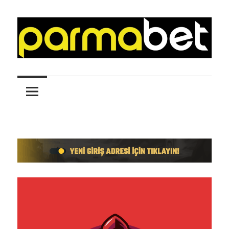
Skip
to
content
Parmabet
Parmabet
–
Güncel
Parmabet
Sitesine
Giriş
Adresine
ulaşabileceğiniz
bir
adres.
Parmabet.net
ile