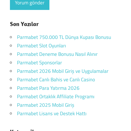
Son Yazılar
Parmabet 750.000 TL Dünya Kupası Bonusu
Parmabet Slot Oyunları
Parmabet Deneme Bonusu Nasıl Alınır
Parmabet Sponsorlar
Parmabet 2026 Mobil Giriş ve Uygulamalar
Parmabet Canlı Bahis ve Canlı Casino
Parmabet Para Yatırma 2026
Parmabet Ortaklık Affiliate Programı
Parmabet 2025 Mobil Giriş
Parmabet Lisans ve Destek Hattı