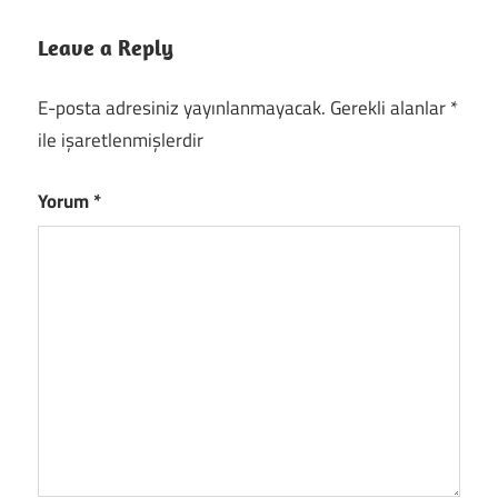
Leave a Reply
E-posta adresiniz yayınlanmayacak.
Gerekli alanlar
*
ile işaretlenmişlerdir
Yorum
*